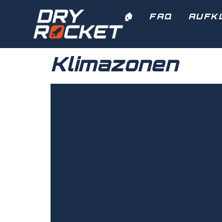
🏠︎
FAQ
AUFK
Klimazonen