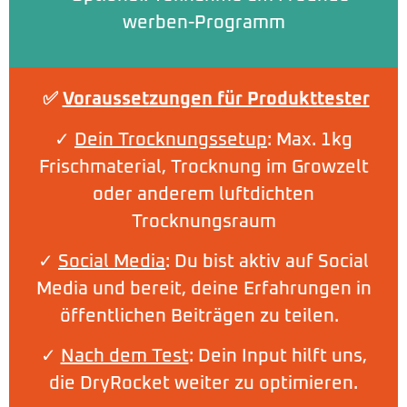
werben-Programm
✅
Voraussetzungen für Produkttester
✓
Dein Trocknungssetup
: Max. 1kg
Frischmaterial, Trocknung im Growzelt
oder anderem luftdichten
Trocknungsraum
✓
Social Media
: Du bist aktiv auf Social
Media und bereit, deine Erfahrungen in
öffentlichen Beiträgen zu teilen.
✓
Nach dem Test
: Dein Input hilft uns,
die DryRocket weiter zu optimieren.